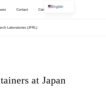
English
ases
Contact
Catalog Download
Japanese
earch Laboratories (JFRL)
tainers at Japan