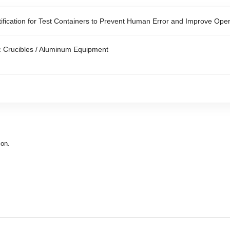
fication for Test Containers to Prevent Human Error and Improve Opera
c Crucibles / Aluminum Equipment
ion.