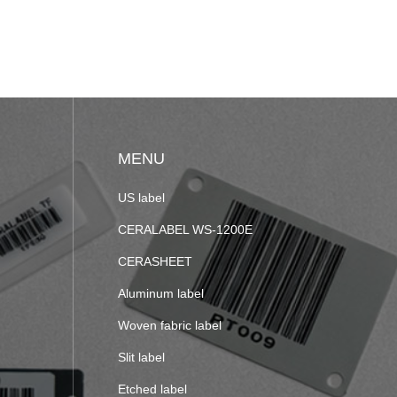
MENU
US label
CERALABEL WS-1200E
CERASHEET
Aluminum label
Woven fabric label
Slit label
Etched label