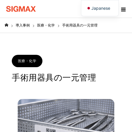
Japanese
English
導入事例
医療・化学
手術用器具の一元管理
ホーム
医療・化学
手術用器具の一元管理