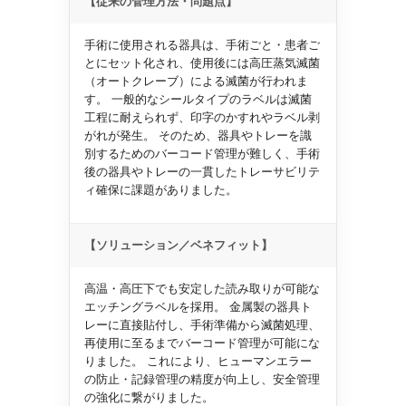
【従来の管理方法・問題点】
手術に使用される器具は、手術ごと・患者ご
とにセット化され、使用後には高圧蒸気滅菌
（オートクレーブ）による滅菌が行われま
す。 一般的なシールタイプのラベルは滅菌
工程に耐えられず、印字のかすれやラベル剥
がれが発生。 そのため、器具やトレーを識
別するためのバーコード管理が難しく、手術
後の器具やトレーの一貫したトレーサビリテ
ィ確保に課題がありました。
【ソリューション／ベネフィット】
高温・高圧下でも安定した読み取りが可能な
エッチングラベルを採用。 金属製の器具ト
レーに直接貼付し、手術準備から滅菌処理、
再使用に至るまでバーコード管理が可能にな
りました。 これにより、ヒューマンエラー
の防止・記録管理の精度が向上し、安全管理
の強化に繋がりました。