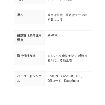
厚さ
高さは任意、長さはデータの
桁数による
耐熱性（最高使用
約200℃
温度）
取り付け方法
ミシンでの縫い付け、感熱接
着剤による熱圧着
バーコードシンボ
Code39、Code128、ITF、
ル
QRコード、DataMatrix